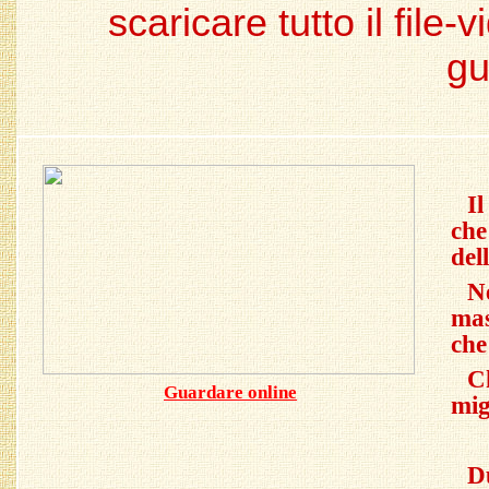
scaricare tutto il fil
gu
I
che
del
N
mas
che
C
Guardare online
mig
D