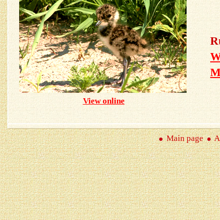
R
W
View online
Main page
A