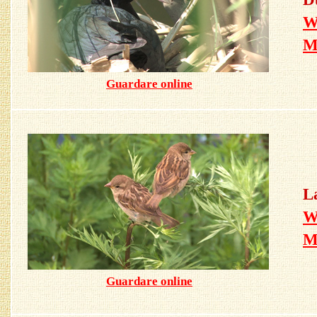
W
M
Guardare online
L
W
Guardare online