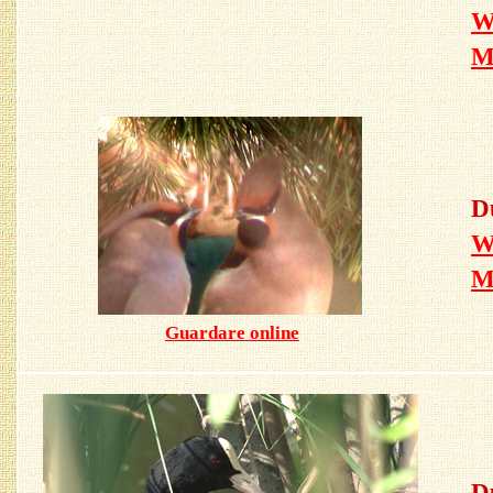
W
M
D
W
M
Guardare online
D