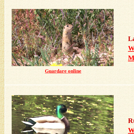
L
W
Guardare online
R
W